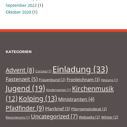
September 2022
(1)
Oktober 2020
(1)
KATEGORIEN
Einladung
(33)
Advent
(8)
Corona
(1)
Fastenzeit
(5)
Fronleichnam
(3)
Frauenbund
(2)
Heizung
(1)
Jugend
(19)
Kirchenmusik
Kindergarten
(1)
(12)
Kolping
(13)
Ministranten
(4)
Pfadfinder
(9)
Pfarrbrief
(3)
Pfarrgemeinderat
(2)
Uncategorized
(7)
Webseite
(2)
Winter
(2)
Renovierung
(1)