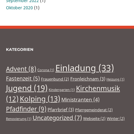
September 2022
(1)
Oktober 2020
(1)
KATEGORIEN
Einladung
(33)
Advent
(8)
Corona
(1)
Fastenzeit
(5)
Fronleichnam
(3)
Frauenbund
(2)
Heizung
(1)
Jugend
(19)
Kirchenmusik
Kindergarten
(1)
(12)
Kolping
(13)
Ministranten
(4)
Pfadfinder
(9)
Pfarrbrief
(3)
Pfarrgemeinderat
(2)
Uncategorized
(7)
Webseite
(2)
Winter
(2)
Renovierung
(1)