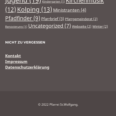
Jugend
(19)
Kirchenmusik
Kindergarten
(1)
(12)
Kolping
(13)
Ministranten
(4)
Pfadfinder
(9)
Pfarrbrief
(3)
Pfarrgemeinderat
(2)
Uncategorized
(7)
Webseite
(2)
Winter
(2)
Renovierung
(1)
NICHT ZU VERGESSEN
Kontakt
Impressum
Datenschutzerklärung
© 2022 Pfarrei St.Wolfgang.