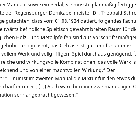
ei Manuale sowie ein Pedal. Sie musste planmäßig fertigges
fte der Regensburger Domkapellmeister Dr. Theobald Sch
gelgutachten, dass vom 01.08.1934 datiert, folgendes Fachur
eitwärts befindliche Spieltisch gewährt breiten Raum für di
glichen Holz= und Metallpfeifen sind aus vorschriftsmäßig
gebohrt und geleimt, das Gebläse ist gut und funktioniert
ei vollem Werk und vollgriffigem Spiel durchaus genügend. (
reiche und wirkungsvolle Kombinationen, das volle Werk is
sreichend und von einer machtvollen Wirkung.” Der
ch: “… nur ist im zweiten Manual die Mixtur für den etwas 
scharf intoniert. (…) Auch wäre bei einer zweimanualigen 
ination sehr angebracht gewesen.”