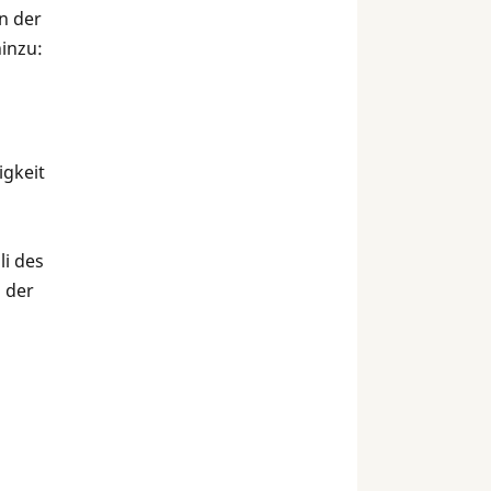
n der
hinzu:
igkeit
li des
 der
n