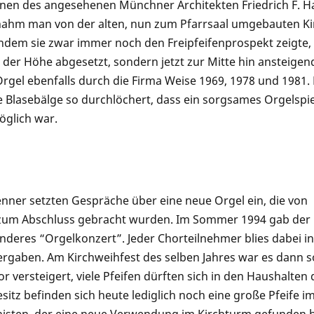
änen des angesehenen Münchner Architekten Friedrich F. H
nahm man von der alten, nun zum Pfarrsaal umgebauten Ki
 indem sie zwar immer noch den Freipfeifenprospekt zeigte,
 der Höhe abgesetzt, sondern jetzt zur Mitte hin ansteigen
rgel ebenfalls durch die Firma Weise 1969, 1978 und 1981.
e Blasebälge so durchlöchert, dass ein sorgsames Orgelspie
öglich war.
enner setzten Gespräche über eine neue Orgel ein, die von
zum Abschluss gebracht wurden. Im Sommer 1994 gab der
anderes “Orgelkonzert”. Jeder Chorteilnehmer blies dabei in
ergaben. Am Kirchweihfest des selben Jahres war es dann s
 versteigert, viele Pfeifen dürften sich in den Haushalten 
esitz befinden sich heute lediglich noch eine große Pfeife i
nisten, der eine neue Verwendung im Kirchturm gefunden h