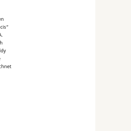
en
cis“
A.
ch
ldy
e
echnet