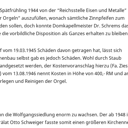
pätfrühling 1944 von der “Reichsstelle Eisen und Metalle”
ür Orgeln” auszufüllen, wonach sämtliche Zinnpfeifen zum
den sollen, doch konnte Domkapellmeister Dr. Schrems da
ie vorbildliche Disposition als Ganzes erhalten zu bleiben
f vom 19.03.1945 Schäden davon getragen hat, lässt sich
rchenbau selbst gab es jedoch Schäden. Wohl durch Staub
andgesetzt werden, der Kostenvoranschlag hierzu (Fa. Zies
r) vom 13.08.1946 nennt Kosten in Höhe von 400,- RM und a
rlegen und Reinigen der Orgel.
n die Wolfgangssiedlung enorm zu wachsen. Der ab 1948 in
rälat Otto Schweiger fasste somit einen größeren Kirchen