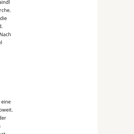
aindl
rche.
 die
d.
 Nach
l
 eine
oweit.
der
m
at,