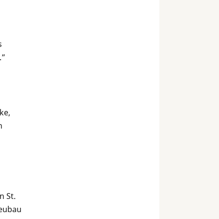
s
.”
ke,
n
 St.
neubau