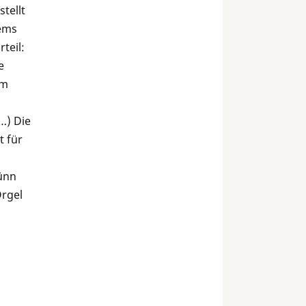
tellt
rems
teil:
e
em
…) Die
t für
dünn
Orgel